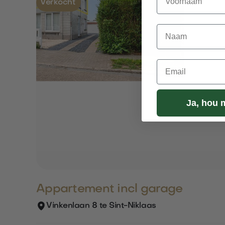
Verkocht
Naam
Email
Ja, hou 
Appartement incl garage
Vinkenlaan 8 te Sint-Niklaas