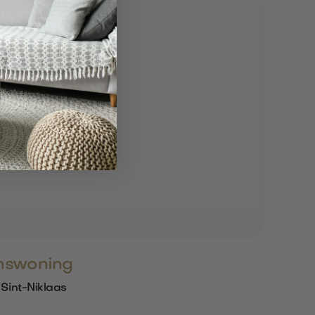
nswoning
Sint-Niklaas