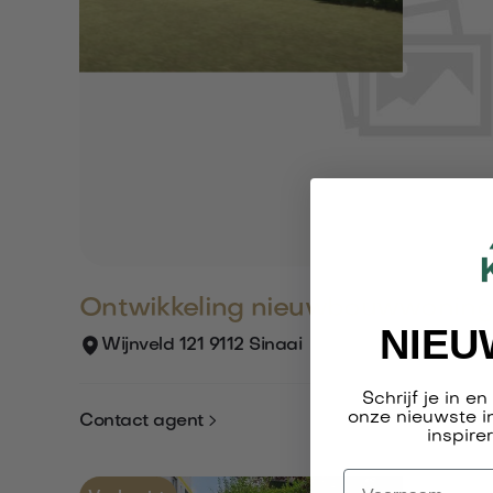
Ontwikkeling nieuwbouwwonin
NIEU
Wijnveld 121 9112 Sinaai
Schrijf je in e
onze nieuwste i

Contact agent
inspire
Voornaam