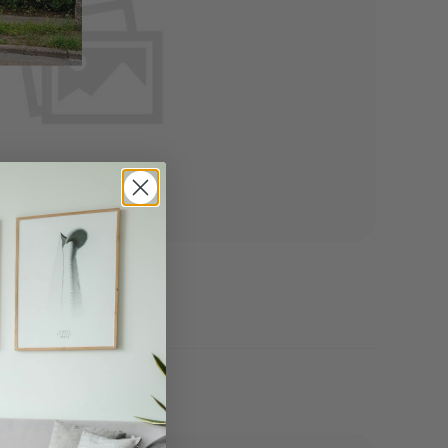
 garage
laas