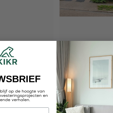
gen
Appartement incl
WSBRIEF
Vinkenlaan 8 te Sint-Nik
n blijf op de hoogte van
nvesteringsprojecten en

Contact agent
rende verhalen.