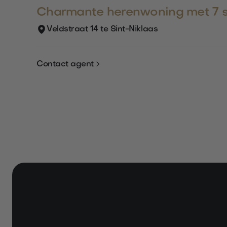
Charmante herenwoning met 7 
Veldstraat 14 te Sint-Niklaas

Contact agent