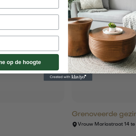
Verkocht
me op de hoogte
Grenoveerde gezi
Vrouw Mariastraat 14 te 