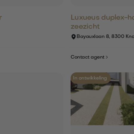
r
Luxueus duplex-h
zeezicht
Bayauxlaan 8, 8300 Kno

Contact agent
In ontwikkeling