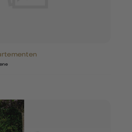
artementen
kene