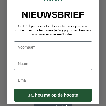
NIEUWSBRIEF
Schrijf je in en blijf op de hoogte van
onze nieuwste investeringsprojecten en
inspirerende verhalen.
Voornaam

Startups
Naam
KIKR lanceert RevEdge: een nieuw
AI-gedreven groeiverhaal
Email
KIKR lanceert RevEdge, een nieuw technologiebedrijf
met 100% focus op DevRev in Europa. Onder leiding
van Kenny Mattheyssen helpt RevEdge organisaties
Ja, hou me op de hoogte
om AI, data en workflows slim te verenigen en zo
duurzame groei te realiseren.