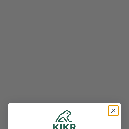

Startups
KIKR investeert in Droppr: samen
bouwen aan slimmer en duurzamer
transport
KIKR investeert in Droppr, een innovatief logistiek
platform dat leeg laadvolume in het wegtransport
slim benut. Droppr maakt pallettransport eenvoudiger,
transparanter en duurzamer voor KMO’s én
transporteurs dankzij een intelligent matching-
algoritme en naadloze integraties.

22.12.2025
Lees meer