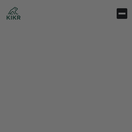
Volg hier onze nieuwste investeringen,
updates over het KIKR-team, inzichten uit de
techwereld, en de evolutie van onze paarden
portefeuille.
Themafilters

Alles